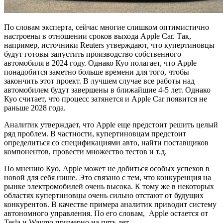
По словам эксперта, сейчас многие слишком оптимистично
настроены в отношении сроков выхода Apple Car. Так,
например, источники Reuters утверждают, что купертиновцы
будут готовы запустить производство собственного
автомобиля в 2024 году. Однако Куо полагает, что Apple
понадобится заметно больше времени для того, чтобы
закончить этот проект. В лучшем случае все работы над
автомобилем будут завершены в ближайшие 4-5 лет. Однако
Куо считает, что процесс затянется и Apple Car появится не
раньше 2028 года.
Аналитик утверждает, что Apple еще предстоит решить целый
ряд проблем. В частности, купертиновцам предстоит
определиться со спецификациями авто, найти поставщиков
компонентов, провести множество тестов и т.д.
По мнению Куо, Apple может не добиться особых успехов в
новой для себя нише. Это связано с тем, что конкуренция на
рынке электромобилей очень высока. К тому же в некоторых
областях купертиновцы очень сильно отстают от будущих
конкурентов. В качестве примера аналитик приводит систему
автономного управления. По его словам, Apple остается от
Tesla и Waymo примерно на пять лет.