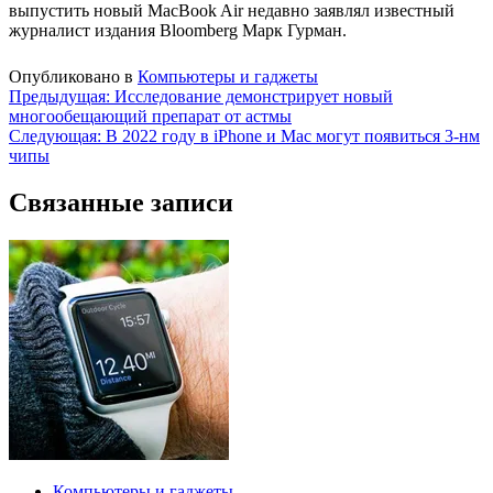
выпустить новый MacBook Air недавно заявлял известный
журналист издания Bloomberg Марк Гурман.
Опубликовано в
Компьютеры и гаджеты
Навигация
Предыдущая:
Исследование демонстрирует новый
многообещающий препарат от астмы
по
Следующая:
В 2022 году в iPhone и Mac могут появиться 3-нм
записям
чипы
Связанные записи
Компьютеры и гаджеты