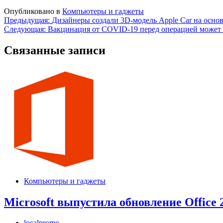
Опубликовано в
Компьютеры и гаджеты
Навигация
Предыдущая:
Дизайнеры создали 3D-модель Apple Car на осно
Следующая:
Вакцинация от COVID-19 перед операцией может п
по
записям
Связанные записи
Компьютеры и гаджеты
Microsoft выпустила обновление Office 
localpromo