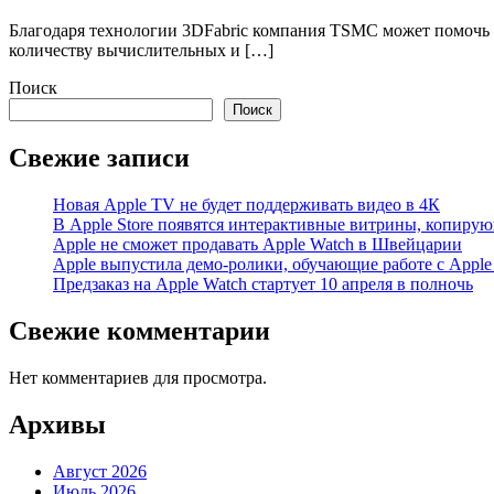
Благодаря технологии 3DFabric компания TSMC может помочь 
количеству вычислительных и […]
Поиск
Поиск
Свежие записи
Новая Apple TV не будет поддерживать видео в 4К
В Apple Store появятся интерактивные витрины, копиру
Apple не сможет продавать Apple Watch в Швейцарии
Apple выпустила демо-ролики, обучающие работе с Apple
Предзаказ на Apple Watch стартует 10 апреля в полночь
Свежие комментарии
Нет комментариев для просмотра.
Архивы
Август 2026
Июль 2026