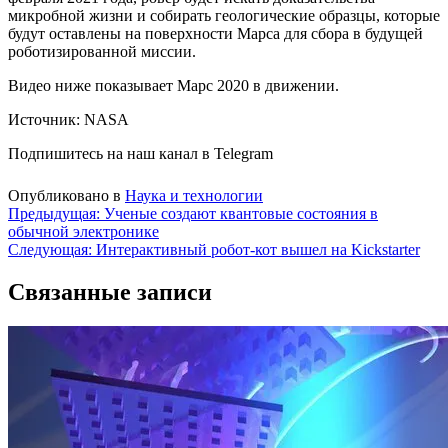
микробной жизни и собирать геологические образцы, которые
будут оставлены на поверхности Марса для сбора в будущей
роботизированной миссии.
Видео ниже показывает Марс 2020 в движении.
Источник: NASA
Подпишитесь на наш канал в Telegram
Опубликовано в
Наука и технологии
Навигация
Предыдущая:
Ученые создают квантовые состояния в
обычной электронике
по
Следующая:
Интерактивный робот-кот вышел на Kickstarter
записям
Связанные записи