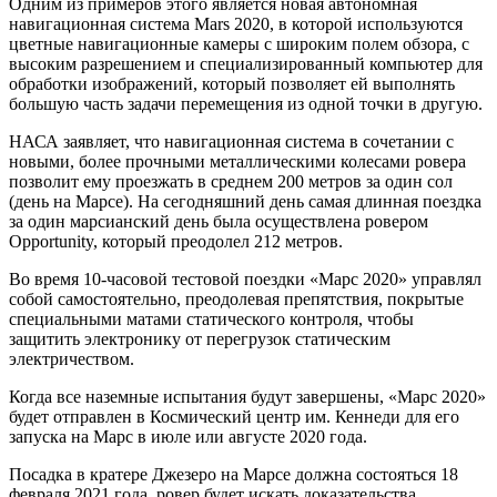
Одним из примеров этого является новая автономная
навигационная система Mars 2020, в которой используются
цветные навигационные камеры с широким полем обзора, с
высоким разрешением и специализированный компьютер для
обработки изображений, который позволяет ей выполнять
большую часть задачи перемещения из одной точки в другую.
НАСА заявляет, что навигационная система в сочетании с
новыми, более прочными металлическими колесами ровера
позволит ему проезжать в среднем 200 метров за один сол
(день на Марсе). На сегодняшний день самая длинная поездка
за один марсианский день была осуществлена ровером
Opportunity, который преодолел 212 метров.
Во время 10-часовой тестовой поездки «Марс 2020» управлял
собой самостоятельно, преодолевая препятствия, покрытые
специальными матами статического контроля, чтобы
защитить электронику от перегрузок статическим
электричеством.
Когда все наземные испытания будут завершены, «Марс 2020»
будет отправлен в Космический центр им. Кеннеди для его
запуска на Марс в июле или августе 2020 года.
Посадка в кратере Джезеро на Марсе должна состояться 18
февраля 2021 года, ровер будет искать доказательства