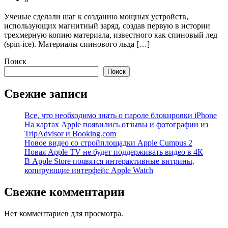
Ученые сделали шаг к созданию мощных устройств,
использующих магнитный заряд, создав первую в истории
трехмерную копию материала, известного как спиновый лед
(spin-ice). Материалы спинового льда […]
Поиск
Поиск
Свежие записи
Все, что необходимо знать о пароле блокировки iPhone
На картах Apple появились отзывы и фотографии из
TripAdvisor и Booking.com
Новое видео со стройплощадки Apple Cumpus 2
Новая Apple TV не будет поддерживать видео в 4К
В Apple Store появятся интерактивные витрины,
копирующие интерфейс Apple Watch
Свежие комментарии
Нет комментариев для просмотра.