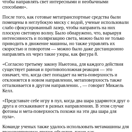
чтобы направлять свет интересными и необычными
способами».
После того, как готовые метатранспортные средства были
помещены в неглубокую миску с водой, ученые использовали
слабо сфокусированный лазер, чтобы направить на них
плоскую световую волну. Было обнаружено, что, варьируя
интенсивность и поляризацию света, можно было не только
приводить в движение машины, но также управлять их
скоростью и поворотом — можно было даже дистанционно
направлять их через такие узоры, как фигура 8.
«Согласно третьему закону Ньютона, для каждого действия
существует равная и противоположная реакция — это
означает, что, когда свет попадает на мета-поверхность и
отклоняется в новом направлении, метаповерхность также
отталкивается в другом направлении. , — говорит Микаель
Келл.
«Представьте себе игру в пул, когда два шара ударяются друг о
друга и отскакивают в разных направлениях. В этом случае
фотоны и мета-поверхность похожи на эти два шара для
пула».
Команде ученых также удалось использовать метамашины для
транспортировки других объектов, таких как