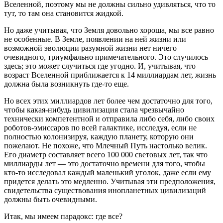
Вселенной, поэтому мы не должны сильно удивляться, что то
тут, то там она становится жидкой.
Но даже учитывая, что Земля довольно хороша, мы все равно
не особенные. В Земле, появлении на ней жизни или
возможной эволюции разумной жизни нет ничего
очевидного, триумфально примечательного. Это случилось
здесь; это может случиться где угодно. И, учитывая, что
возраст Вселенной приближается к 14 миллиардам лет, жизнь
должна была возникнуть где-то еще.
Но всех этих миллиардов лет более чем достаточно для того,
чтобы какая-нибудь цивилизация стала чрезвычайно
технически компетентной и отправила либо себя, либо своих
роботов-эмиссаров по всей галактике, исследуя, если не
полностью колонизируя, каждую планету, которую они
пожелают. Не похоже, что Млечный Путь настолько велик.
Его диаметр составляет всего 100 000 световых лет, так что
миллиарды лет — это достаточно времени для того, чтобы
кто-то исследовал каждый маленький уголок, даже если ему
придется делать это медленно. Учитывая эти предположения,
свидетельства существования инопланетных цивилизаций
должны быть очевидными.
Итак, мы имеем парадокс: где все?