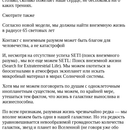
столько, сколько пожелает наше сердце, не беспокоясь ни о
каких трениях.
Смотрите также
Согласно новой модели, мы должны найти внеземную жизнь
в радиусе 65 световых лет
Контакт с внеземным разумом может быть благом для
человечества, а не катастрофой
И, несмотря на отсутствие успеха SETI (поиск внеземного
разума) , мы все еще можем SETL: Поиск внеземной жизни
(Search for Extraterrestrial Life). Мы можем охотиться за
биосигналами в атмосферах экзопланет или искать
микробный материал в мирах Солнечной системы.
Хотя мы не можем поговорить по душам с одноклеточным
инопланетным существом, мы можем, по крайней мере,
утешаться тем фактом, что жизнь в галактике вынослива и
жизнеспособна.
По всем признакам, разумная жизнь чрезвычайно редка — мы
вполне можем быть одни в нашей галактике. Но эта редкость
уравновешивается невообразимой громадностью количества
галактик, звезд и планет во Вселенной (не говоря уже обо