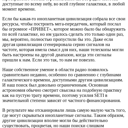
доступные по всему небу, во всей глубине галактики, в любой
момент времени.
Если бы какая-то инопланетная цивилизация собрала все свои
ресурсы, чтобы построить мега-передатчик, который послал
бы огромное «ПРИВЕТ», которое можно было бы обнаружить
по всей галактике, но им удалось сделать это только один раз,
мы, вероятно, полностью пропустили бы это. Даже если
другая цивилизация сгенерировала серию сигналов на
частоте, которая имела смысл для них, наши телескопы могли
быть настроены на другой диапазон, когда эти сигналы
пришли к нам. Если это так, то нам не повезло.
Наше собственное умение в области радио появилось
сравнительно недавно, особенно по сравнению с глубинами
галактического времени, доступными другим цивилизациям.
И наш поиск был довольно ограниченным. Основная
астрономия обычно смотрит свысока на подобную практику
как на пустую трату времени, поэтому усилия SETI в
значительной степени зависят от частного финансирования.
В результате мы отсканировали лишь самую малую часть того,
где могут скрываться инопланетные сигналы. Таким образом,
другие цивилизации вполне могли бы действительно
существовать, процветая, но наши поиски слишком