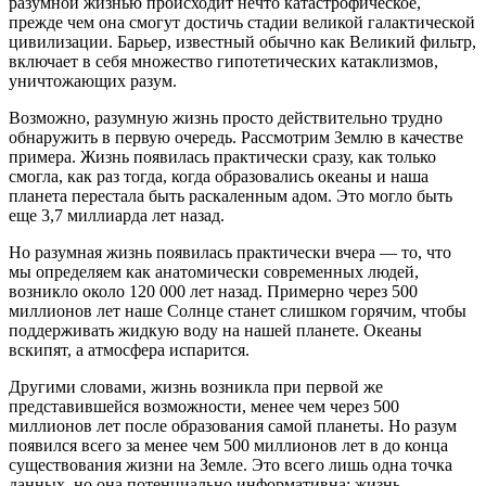
разумной жизнью происходит нечто катастрофическое,
прежде чем она смогут достичь стадии великой галактической
цивилизации. Барьер, известный обычно как Великий фильтр,
включает в себя множество гипотетических катаклизмов,
уничтожающих разум.
Возможно, разумную жизнь просто действительно трудно
обнаружить в первую очередь. Рассмотрим Землю в качестве
примера. Жизнь появилась практически сразу, как только
смогла, как раз тогда, когда образовались океаны и наша
планета перестала быть раскаленным адом. Это могло быть
еще 3,7 миллиарда лет назад.
Но разумная жизнь появилась практически вчера — то, что
мы определяем как анатомически современных людей,
возникло около 120 000 лет назад. Примерно через 500
миллионов лет наше Солнце станет слишком горячим, чтобы
поддерживать жидкую воду на нашей планете. Океаны
вскипят, а атмосфера испарится.
Другими словами, жизнь возникла при первой же
представившейся возможности, менее чем через 500
миллионов лет после образования самой планеты. Но разум
появился всего за менее чем 500 миллионов лет в до конца
существования жизни на Земле. Это всего лишь одна точка
данных, но она потенциально информативна: жизнь