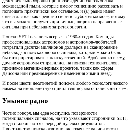
действительно хороши при прохождении сквозь облака
межзвездной пыли, которые имеют тенденцию рассеивать и
поглощать практически все остальное, и (в) радио имеет
смысл для нас как средство связи в глубоком космосе, потому
что вы можете получать приличные, широко направленные
сигналы при небольших затратах энергии.
Поиски SETI начались всерьез в 1960-х годах. Команды
профессиональных астрономов и астрономов-любителей
потратили десятки миллионов долларов на сканирование
небосвода в поисках любого сигнала, который можно было
бы интерпретировать как искусственный. Вдобавок ко всему,
другие астрономы отправились на поиски техносигналов,
признаков мегаинженерных проектов, таких как сферы
Дайсона или преднамеренные изменения химии звезд.
И после шести десятилетий поисков любого технологического
намека на инопланетную цивилизацию, мы остались ни с чем.
Уныние радио
Честно говоря, мы едва коснулись поверхности
потенциальных сигналов, на что указывают сторонники SETI,
когда сталкиваются с чередой нулевых результатов.
Пространство поиска огромно, включая все радиочастоты,