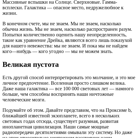
Массивные вспышки на Солнце. Сверхновые. Гамма-
всплески. Галактика — опасное место, недружелюбное к
жизни.
В конечном счете, мы не знаем. Мы не знаем, насколько
обычна жизнь. Мы не знаем, насколько распространен разум.
Попытки количественно оценить нашу неопределенность,
такие как уравнение Дрейка, являются всего лишь показухой
для нашего невежества: мы не знаем. И пока мы не найдем
кого—нибудь — кого угодно — мы не можем знать.
Великая пустота
Есть другой способ интерпретировать это молчание, и это мое
личное предпочтение. Вселенная просто слишком велика.
Даже наша галактика — все 100 000 световых лет — намного
больше, чем способны воспринять наши ничтожные
человеческие мозги.
Подумайте об этом. Давайте представим, что на Проксиме b,
ближайшей известной экзопланете, всего в нескольких
световых годах отсюда, существует разумная, развитая
инопланетная цивилизация. Наши самые мощные
радиопередачи десятилетиями омывали эту систему. Но даже
на этом относительно ничтожном расстоянии наши