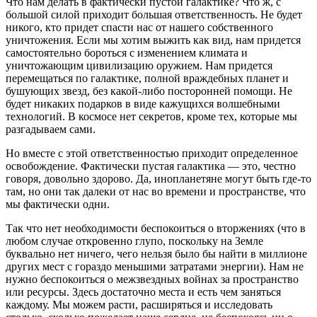
Что нам делать в фактически пустой галактике? Что ж, с
большой силой приходит большая ответственность. Не будет
никого, кто придет спасти нас от нашего собственного
уничтожения. Если мы хотим выжить как вид, нам придется
самостоятельно бороться с изменением климата и
уничтожающим цивилизацию оружием. Нам придется
перемещаться по галактике, полной враждебных планет и
бушующих звезд, без какой-либо посторонней помощи. Не
будет никаких подарков в виде кажущихся волшебными
технологий. В космосе нет секретов, кроме тех, которые мы
разгадываем сами.
Но вместе с этой ответственностью приходит определенное
освобождение. Фактически пустая галактика — это, честно
говоря, довольно здорово. Да, инопланетяне могут быть где-то
там, но они так далеки от нас во времени и пространстве, что
мы фактически одни.
Так что нет необходимости беспокоиться о вторжениях (что в
любом случае откровенно глупо, поскольку на Земле
буквально нет ничего, чего нельзя было бы найти в миллионе
других мест с гораздо меньшими затратами энергии). Нам не
нужно беспокоиться о межзвездных войнах за пространство
или ресурсы. Здесь достаточно места и есть чем заняться
каждому. Мы можем расти, расширяться и исследовать