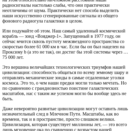
радиосигналы настолько слабы, что они практически
неотличимы от шума. Практически нет способа выделить
наши искусственно сгенерированные сигналы из общего
фонового радиогула галактики в целом.
Или подумайте об этом. Наш самый удаленный космический
корабль — зонд «Вояджер-1». Запущенный в 1977 году, он
сейчас мчится сквозь пустоту межзвездного пространства со
скоростью более 61 000 км в час. Если бы он был нацелен на
Проксиму b (а это не так), он достиг бы этой системы через …
75 000 лет.
Это вершина величайших технологических триумфов нашей
цивилизации: способность общаться по всему земному шару и
отправлять механические зонды в самые отдаленные уголки
космоса. Это то, о чем наши предки могли только мечтать. Но
по сравнению с грандиозностью поистине галактических
масштабов, нас с таким же успехом могло бы вообще здесь не
быть.
Даже невероятно развитые цивилизации могут оставить лишь
незначительный след в Млечном Пути. Масштабы, как во
времени, так и в пространстве, просто слишком велики.
Цивилизация, которая существует миллионы лет, — это всего
лишь мгновение ока по сравнению с возрастом нашей