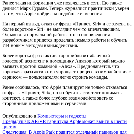
Ранее такая информация уже появлялась в сети. Ею также
делился Марк Гурман. Теперь журналист практически уверен
в том, что Apple пойдет на подобные изменения.
На первый взгляд, отказ от фразы «Привет, Siri» и ее замена на
более короткое «Siri» не выглядит чем-то впечатляющим.
Однако для нормальной работы этого нововведения
разработчикам придется проделать немало работы и обучить
ИИ новым методам взаимодействия.
Более коротка фраза активатор приблизит яблочный
голосовой ассистент к помощнику Amazon который можно
вызвать простой командой «Alexa». Предполагается, что
короткая фраза активатор упрощает процесс взаимодействия с
сервисом — пользователям легче строить команды.
Ранее сообщалось, что Apple планирует не только отказаться
от фразы «Привет, Siri», но и обучить ассистент понимать
контекст, а также более глубоко взаимодействовать со
сторонними приложениями и сервисами.
Опубликовано в
Компьютеры и гаджеты
Навигация
Предыдущая:
AR/VR гарнитура Apple может выйти в шести
цветах
по
Следующая:
В Apple Park появится отдельный павильон для