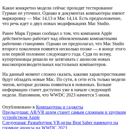
Какие конкретно модели сейчас проходят тестирование
Гурман не уточнил. Однако в документах компьютеры имеют
маркировку — Mac 14,13 и Mac 14,14. Есть предположение,
что речь идет о двух новых модификациях Mac Studio.
Ранее Марк Гурман сообщал о том, что компания Apple
действительно работает над обновленными компактными
рабочими станциями. Однако он предполагал, что Mac Studio
второго поколения появятся несколько позже — в конце этого
или первой половине следующего года. Судя по всему,
купертиновцы решили не затягивать с анонсом новых
высокопроизводительных настольных компьютеров.
На данный момент сложно сказать, какими характеристиками
будут обладать новые Mac. По сути, в сети есть только модели
чипов, которые должны появиться в новинках. Больше
информации станет доступно уже в начале следующей
недели. Напомним, что WWDC 2023 начнется 5 июня.
Опубликовано в
Компьютеры и гаджеты
Навигация
Предыдущая:
AR/VR шлем станет самым сложным и хрупким
устройством Apple
по
Следующая:
Разработчик VR-игры Beat Saber намекнул на
записям
громкие анонсы на WWDC 2023