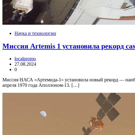
Наука и технологии
Миссия Artemis 1 установила рекорд са
localpromo
27.08.2024
0
Миссия НАСА «Артемида-1» установила новый рекорд — наибол
апреля 1970 года Аполлоном-13. […]