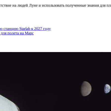
тствие на людей Луне и использовать полученные знания для пл
ю станцию Starlab к 2027 году
 для полета на Марс