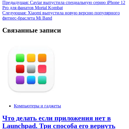
Навигация
Предыдущая:
Сaviar выпустила специальную серию iPhone 12
Pro для фанатов Mortal Kombat
по
Следующая:
Xiaomi выпустила новую версию популярного
записям
фитнес-браслета Mi Band
Связанные записи
Компьютеры и гаджеты
Что делать если приложения нет в
Launchpad. Три способа его вернуть