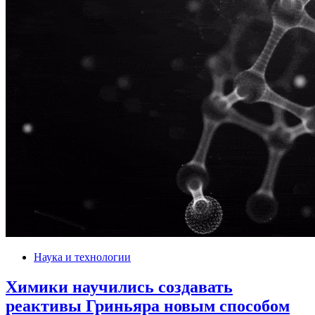
Наука и технологии
Химики научились создавать
реактивы Гриньяра новым способом