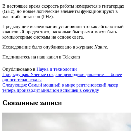
В настоящее время скорость работы измеряется в гигагерцах
(GHz), но новые логические элементы функционируют в
масштабе петагерц (PHz).
Предыдущие исследования установили это как абсолютный
квантовый предел того, насколько быстрыми могут быть
компьютерные системы на основе света.
Исследование было опубликовано в журнале
Nature
.
Подпишитесь на наш канал в Telegram
Опубликовано в
Наука и технологии
Навигация
Предыдущая:
Ученые создали рекордное давление — более
одного терапаскаля
по
Следующая:
Самый мощный в мире рентгеновский лазер
записям
теперь производит миллион вспышек в секунду
Связанные записи