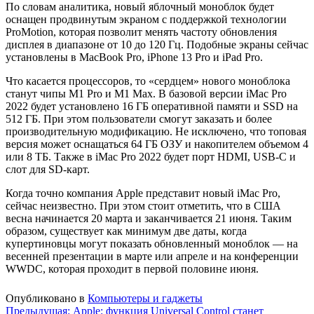
По словам аналитика, новый яблочный моноблок будет
оснащен продвинутым экраном с поддержкой технологии
ProMotion, которая позволит менять частоту обновления
дисплея в диапазоне от 10 до 120 Гц. Подобные экраны сейчас
установлены в MacBook Pro, iPhone 13 Pro и iPad Pro.
Что касается процессоров, то «сердцем» нового моноблока
станут чипы M1 Pro и M1 Max. В базовой версии iMac Pro
2022 будет установлено 16 ГБ оперативной памяти и SSD на
512 ГБ. При этом пользователи смогут заказать и более
производительную модификацию. Не исключено, что топовая
версия может оснащаться 64 ГБ ОЗУ и накопителем объемом 4
или 8 ТБ. Также в iMac Pro 2022 будет порт HDMI, USB-C и
слот для SD-карт.
Когда точно компания Apple представит новый iMac Pro,
сейчас неизвестно. При этом стоит отметить, что в США
весна начинается 20 марта и заканчивается 21 июня. Таким
образом, существует как минимум две даты, когда
купертиновцы могут показать обновленный моноблок — на
весенней презентации в марте или апреле и на конференции
WWDC, которая проходит в первой половине июня.
Опубликовано в
Компьютеры и гаджеты
Навигация
Предыдущая:
Apple: функция Universal Control станет