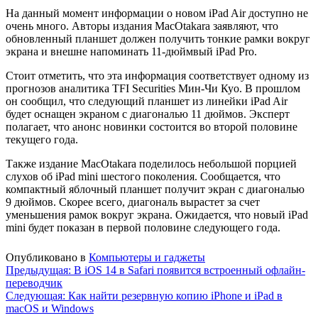
На данный момент информации о новом iPad Air доступно не
очень много. Авторы издания MacOtakara заявляют, что
обновленный планшет должен получить тонкие рамки вокруг
экрана и внешне напоминать 11-дюймвый iPad Pro.
Стоит отметить, что эта информация соответствует одному из
прогнозов аналитика TFI Securities Мин-Чи Куо. В прошлом
он сообщил, что следующий планшет из линейки iPad Air
будет оснащен экраном с диагональю 11 дюймов. Эксперт
полагает, что анонс новинки состоится во второй половине
текущего года.
Также издание MacOtakara поделилось небольшой порцией
слухов об iPad mini шестого поколения. Сообщается, что
компактный яблочный планшет получит экран с диагональю
9 дюймов. Скорее всего, диагональ вырастет за счет
уменьшения рамок вокруг экрана. Ожидается, что новый iPad
mini будет показан в первой половине следующего года.
Опубликовано в
Компьютеры и гаджеты
Навигация
Предыдущая:
В iOS 14 в Safari появится встроенный офлайн-
переводчик
по
Следующая:
Как найти резервную копию iPhone и iPad в
записям
macOS и Windows