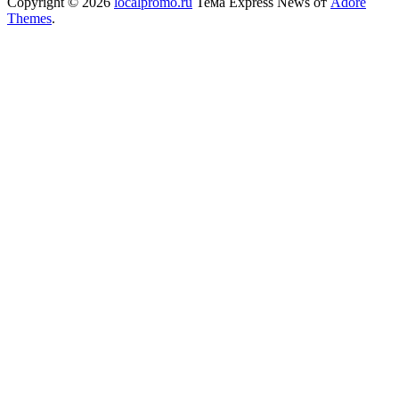
Copyright © 2026
localpromo.ru
Тема Express News от
Adore
Themes
.