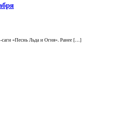
абря
и-cаги «Песнь Льда и Огня». Ранее […]