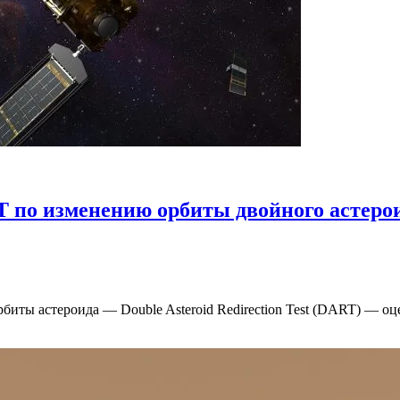
T по изменению орбиты двойного астеро
иты астероида — Double Asteroid Redirection Test (DART) — о