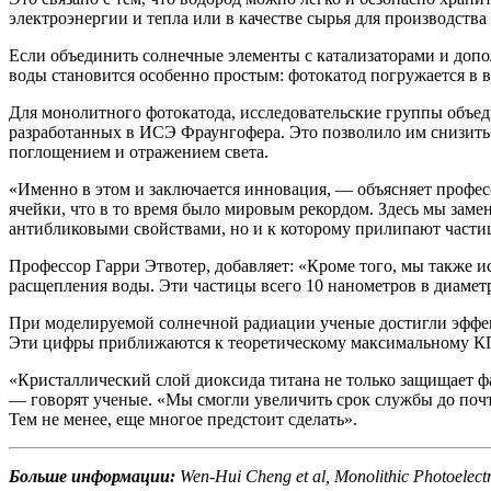
электроэнергии и тепла или в качестве сырья для производства
Если объединить солнечные элементы с катализаторами и доп
воды становится особенно простым: фотокатод погружается в в
Для монолитного фотокатода, исследовательские группы объе
разработанных в ИСЭ Фраунгофера. Это позволило им снизить
поглощением и отражением света.
«Именно в этом и заключается инновация, — объясняет профес
ячейки, что в то время было мировым рекордом. Здесь мы зам
антибликовыми свойствами, но и к которому прилипают частиц
Профессор Гарри Этвотер, добавляет: «Кроме того, мы также 
расщепления воды. Эти частицы всего 10 нанометров в диаметр
При моделируемой солнечной радиации ученые достигли эффект
Эти цифры приближаются к теоретическому максимальному КП
«Кристаллический слой диоксида титана не только защищает ф
— говорят ученые. «Мы смогли увеличить срок службы до почт
Тем не менее, еще многое предстоит сделать».
Больше информации:
Wen-Hui Cheng et al, Monolithic Photoelectr