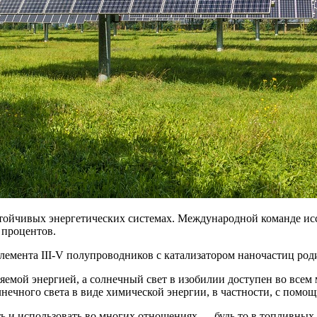
стойчивых энергетических системах. Международной команде ис
 процентов.
лемента III-V полупроводников с катализатором наночастиц ро
емой энергией, а солнечный свет в изобилии доступен во всем 
ечного света в виде химической энергии, в частности, с помощ
ить и использовать во многих отношениях — будь то в топливных