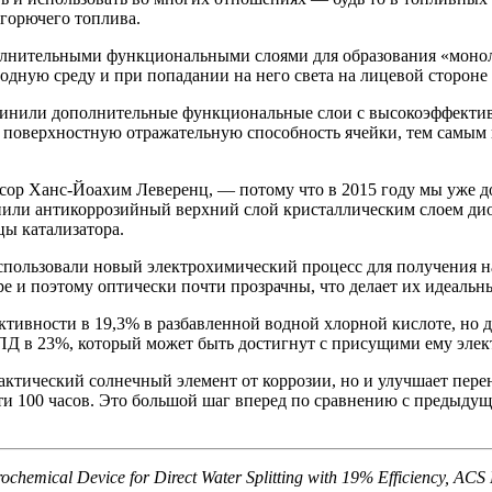
 горючего топлива.
олнительными функциональными слоями для образования «моноли
одную среду и при попадании на него света на лицевой стороне о
динили дополнительные функциональные слои с высокоэффективн
 поверхностную отражательную способность ячейки, тем самым
сор Ханс-Йоахим Леверенц, — потому что в 2015 году мы уже д
енили антикоррозийный верхний слой кристаллическим слоем дио
ы катализатора.
использовали новый электрохимический процесс для получения н
е и поэтому оптически почти прозрачны, что делает их идеальн
ивности в 19,3% в разбавленной водной хлорной кислоте, но до
Д в 23%, который может быть достигнут с присущими ему элек
актический солнечный элемент от коррозии, но и улучшает пере
и 100 часов. Это большой шаг вперед по сравнению с предыдущи
ochemical Device for Direct Water Splitting with 19% Efficiency, ACS