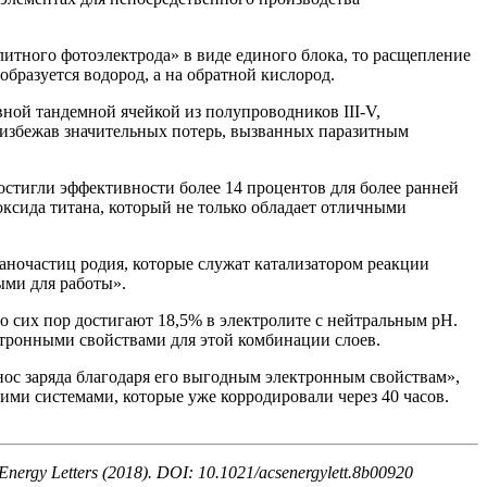
тного фотоэлектрода» в виде единого блока, то расщепление
бразуется водород, а на обратной кислород.
ой тандемной ячейкой из полупроводников III-V,
 избежав значительных потерь, вызванных паразитным
остигли эффективности более 14 процентов для более ранней
ксида титана, который не только обладает отличными
аночастиц родия, которые служат катализатором реакции
ыми для работы».
 сих пор достигают 18,5% в электролите с нейтральным рН.
тронными свойствами для этой комбинации слоев.
нос заряда благодаря его выгодным электронным свойствам»,
ми системами, которые уже корродировали через 40 часов.
 Energy Letters (2018). DOI: 10.1021/acsenergylett.8b00920