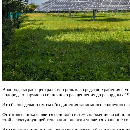
Водород сыграет центральную роль как средство хранения в у
водорода от прямого солнечного расщепления до рекордных 19
Это было сделано путем объединения тандемного солнечного э
Фотогальваника является основой систем снабжения возобновля
этой флуктуирующей генерации энергии является хранение солн
Это связано с тем, что водород можно легко и безопасно хран