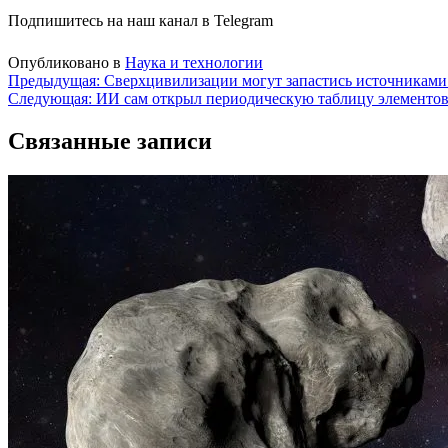
Подпишитесь на наш канал в Telegram
Опубликовано в
Наука и технологии
Навигация
Предыдущая:
Сверхцивилизации могут запастись источниками 
Следующая:
ИИ сам открыл периодическую таблицу элементов 
по
записям
Связанные записи