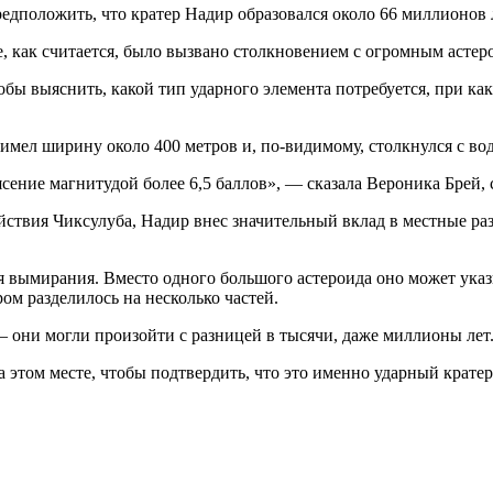
положить, что кратер Надир образовался около 66 миллионов ле
 как считается, было вызвано столкновением с огромным астеро
ы выяснить, какой тип ударного элемента потребуется, при как
 имел ширину около 400 метров и, по-видимому, столкнулся с во
сение магнитудой более 6,5 баллов», — сказала Вероника Брей, 
йствия Чиксулуба, Надир внес значительный вклад в местные ра
вымирания. Вместо одного большого астероида оно может указыв
ом разделилось на несколько частей.
— они могли произойти с разницей в тысячи, даже миллионы лет
этом месте, чтобы подтвердить, что это именно ударный кратер, 