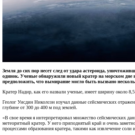
Земля до сих пор несет след от удара астероида, уничтоживш
одинок. Ученые обнаружили новый кратер на морском дне в 
предположить, что вымирание могло быть вызвано несколь
Кратер Надир, как его назвали ученые, имеет ширину около 8,
Геолог Уисдин Николсон изучал данные сейсмических отражени
глубине от 300 до 400 м под землей.
«В свое время я интерпретировал множество сейсмических данн
метеоритный кратер. У него приподнятый край и очень заметно
процессами образования кратера, такими как извлечение соли 