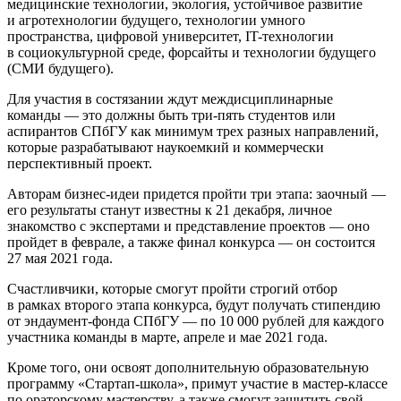
медицинские технологии, экология, устойчивое развитие
и агротехнологии будущего, технологии умного
пространства, цифровой университет, IT-технологии
в социокультурной среде, форсайты и технологии будущего
(СМИ будущего).
Для участия в состязании ждут междисциплинарные
команды — это должны быть три-пять студентов или
аспирантов СПбГУ как минимум трех разных направлений,
которые разрабатывают наукоемкий и коммерчески
перспективный проект.
Авторам бизнес-идеи придется пройти три этапа: заочный —
его результаты станут известны к 21 декабря, личное
знакомство с экспертами и представление проектов — оно
пройдет в феврале, а также финал конкурса — он состоится
27 мая 2021 года.
Счастливчики, которые смогут пройти строгий отбор
в рамках второго этапа конкурса, будут получать стипендию
от эндаумент-фонда СПбГУ — по 10 000 рублей для каждого
участника команды в марте, апреле и мае 2021 года.
Кроме того, они освоят дополнительную образовательную
программу «Стартап-школа», примут участие в мастер-классе
по ораторскому мастерству, а также смогут защитить свой