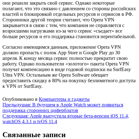
они решили закрыть свой сервис. Однако некоторые
полагают, что это связано с давлением со стороны российских
властей и блокировкой отдельных ресурсов и сервисов в РФ.
Сторонники другой теории считают, что Opera VPN
закрывается в связи с тем, что компания не справляется с
возросшими нагрузками из-за чего сервис «съедает» все
больше ресурсов и его поддержка становится нерентабельной.
Согласно имеющимся данным, приложение Opera VPN
должно пропасть с полок App Store и Google Play до 30
апреля. К концу месяца сервис полностью прекратит свою
работу. Однако пользователи «золотого» пакета Opera VPN
получат компенсацию в виде годовой подписки на SurfEasy
Ultra VPN. Остальным же Opera Software обещает
предоставить скидку в 80% на покупку безлимитного доступа
к VPN от SurfEasy.
Опубликовано в
Компьютеры и гаджеты
Навигация
Предыдущая:
В будущем в Apple Watch может появиться
поддержка сторонних циферблатов
по
Следующая:
Apple выпустила вторые бета-версии iOS 11.4,
записям
watchOS 4.3.1 и tvOS 11.4
Связанные записи