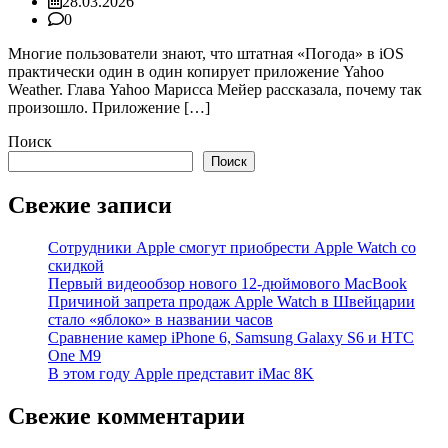
28.03.2026
0
Многие пользователи знают, что штатная «Погода» в iOS
практически один в один копирует приложение Yahoo
Weather. Глава Yahoo Марисса Мейер рассказала, почему так
произошло. Приложение […]
Поиск
Поиск
Свежие записи
Сотрудники Apple смогут приобрести Apple Watch со
скидкой
Первый видеообзор нового 12-дюймового MacBook
Причиной запрета продаж Apple Watch в Швейцарии
стало «яблоко» в названии часов
Cравнение камер iPhone 6, Samsung Galaxy S6 и HTC
One M9
В этом году Apple представит iMac 8K
Свежие комментарии