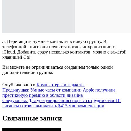
5.
Перетащить нужные контакты в новую группу. В
телефонной книге они появятся после синхронизации с
iCloud. Добавить сразу несколько контактов, можно с зажатой
клавишей Ctrl.
Вы можете не ограничиваться созданием только одной
дополнительной группы.
Опубликовано в
Компьютеры и гаджеты
Навигация
Предыдущая:
Умные часы от компании Apple получили
престижную премию в области дизайна
по
Следующая:
Для урегулирования спора с сотрудниками IT-
записям
гиганты готовы выплатить $415 млн компенсации
Связанные записи