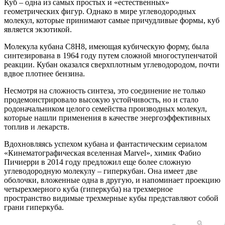
Куб – одна из самых простых и «естественных»
геометрических фигур. Однако в мире углеводородных
молекул, которые принимают самые причудливые формы, куб
является экзотикой.
Молекула кубана C8H8, имеющая кубическую форму, была
синтезирована в 1964 году путем сложной многоступенчатой
реакции. Кубан оказался сверхплотным углеводородом, почти
вдвое плотнее бензина.
Несмотря на сложность синтеза, это соединение не только
продемонстрировало высокую устойчивость, но и стало
родоначальником целого семейства производных молекул,
которые нашли применения в качестве энергоэффективных
топлив и лекарств.
Вдохновляясь успехом кубана и фантастическим сериалом
«Кинематографическая вселенная Marvel», химик Фабио
Пичиерри в 2014 году предложил еще более сложную
углеводородную молекулу – гиперкубан. Она имеет две
оболочки, вложенные одна в другую, и напоминает проекцию
четырехмерного куба (гиперкуба) на трехмерное
пространство видимые трехмерные кубы представляют собой
грани гиперкуба.