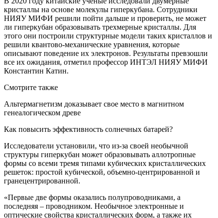
В 2020 году китайские ученые исследовали двумерные
кристаллы на основе молекулы гиперкубана. Сотрудники
НИЯУ МИФИ решили пойти дальше и проверить, не может
ли гиперкубан образовывать трехмерные кристаллы. Для
этого они построили структурные модели таких кристаллов и
решили квантово-механические уравнения, которые
описывают поведение их электронов. Результаты превзошли
все их ожидания, отметил профессор ИНТЭЛ НИЯУ МИФИ
Константин Катин.
Смотрите также
Альтермагнетизм доказывает свое место в магнитном
генеалогическом древе
Как повысить эффективность солнечных батарей?
Исследователи установили, что из-за своей необычной
структуры гиперкубан может образовывать аллотропные
формы со всеми тремя типами кубических кристаллических
решеток: простой кубической, объемно-центрированной и
гранецентрированной.
«Первые две формы оказались полупроводниками, а
последняя – проводником. Необычное электронные и
оптические свойства кристаллических форм, а также их