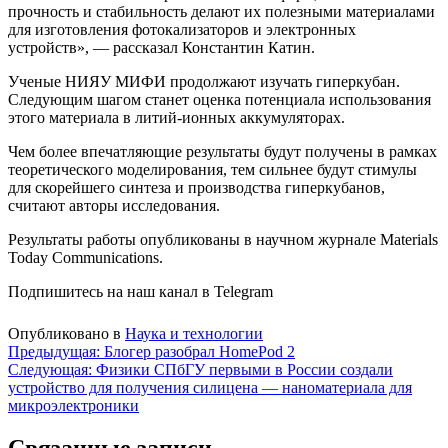
прочность и стабильность делают их полезными материалами
для изготовления фотокализаторов и электронных
устройств», — рассказал Константин Катин.
Ученые НИЯУ МИФИ продолжают изучать гиперкубан.
Следующим шагом станет оценка потенциала использования
этого материала в литий-ионных аккумуляторах.
Чем более впечатляющие результаты будут получены в рамках
теоретического моделирования, тем сильнее будут стимулы
для скорейшего синтеза и производства гиперкубанов,
считают авторы исследования.
Результаты работы опубликованы в научном журнале Materials
Today Communications.
Подпишитесь на наш канал в Telegram
Опубликовано в
Наука и технологии
Навигация
Предыдущая:
Блогер разобрал HomePod 2
Следующая:
Физики СПбГУ первыми в России создали
по
устройство для получения силицена — наноматериала для
записям
микроэлектроники
Связанные записи