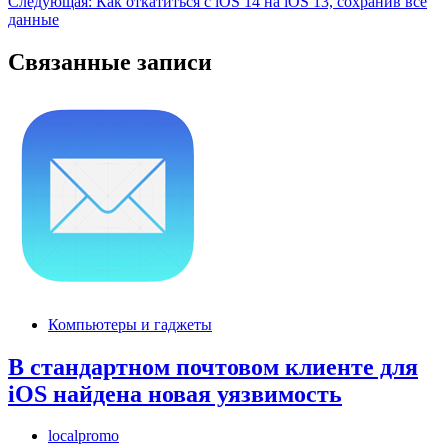
Следующая:
Как откатиться с iOS 14 на iOS 13, сохранив все
по
данные
записям
Связанные записи
Компьютеры и гаджеты
В стандартном почтовом клиенте для
iOS найдена новая уязвимость
localpromo