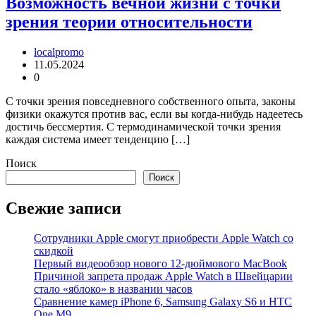
Возможность вечной жизни с точки
зрения теории относительности
localpromo
11.05.2024
0
С точки зрения повседневного собственного опыта, законы
физики окажутся против вас, если вы когда-нибудь надеетесь
достичь бессмертия. С термодинамической точки зрения
каждая система имеет тенденцию […]
Поиск
Поиск
Свежие записи
Сотрудники Apple смогут приобрести Apple Watch со
скидкой
Первый видеообзор нового 12-дюймового MacBook
Причиной запрета продаж Apple Watch в Швейцарии
стало «яблоко» в названии часов
Cравнение камер iPhone 6, Samsung Galaxy S6 и HTC
One M9