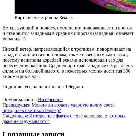
Карта всех ветров на Земле.
Ветер, дующий к полюсу, постепенно поворачивает на восток
и становится западным в средних широтах (западный означает
«с запада»).
Низкий ветер, направляющийся к тропикам, поворачивает на
запад и становится восточным, также известным как пассат,
поэтому капитаны кораблей веками использовали его для
пересечения океанов. Среднеширотные западные ветры очень
сильны на большой высоте, в некоторых местах достигая 300
километров в час.
Подпишитесь на наш канал в Telegram
Опубликовано в
Интересное
Навигация
Предыдущая:
Можно ли создать ударную волну света,
преодолев световой барьер?
по
Следующая:
Интересные факты о теле человека, о которых
записям
даже не задумываются
Связанные записи