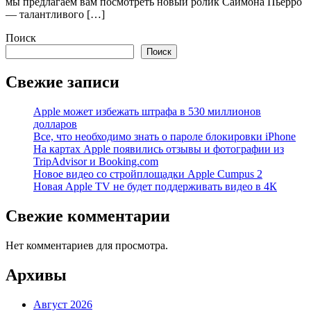
мы предлагаем вам посмотреть новый ролик Саймона Пьерро
— талантливого […]
Поиск
Поиск
Свежие записи
Apple может избежать штрафа в 530 миллионов
долларов
Все, что необходимо знать о пароле блокировки iPhone
На картах Apple появились отзывы и фотографии из
TripAdvisor и Booking.com
Новое видео со стройплощадки Apple Cumpus 2
Новая Apple TV не будет поддерживать видео в 4К
Свежие комментарии
Нет комментариев для просмотра.
Архивы
Август 2026