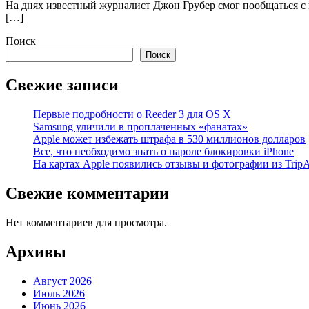
На днях известный журналист Джон Грубер смог пообщаться с
[…]
Поиск
Поиск
Свежие записи
Первые подробности о Reeder 3 для OS X
Samsung уличили в проплаченных «фанатах»
Apple может избежать штрафа в 530 миллионов долларов
Все, что необходимо знать о пароле блокировки iPhone
На картах Apple появились отзывы и фотографии из TripA
Свежие комментарии
Нет комментариев для просмотра.
Архивы
Август 2026
Июль 2026
Июнь 2026