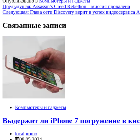
Опубликовано в
Компьютеры и гаджеты
Навигация
Предыдущая:
Assassin’s Creed Rebellion – миссия провалена
Следующая:
Глава сети Discovery верит в успех видеосервиса A
по
записям
Связанные записи
Компьютеры и гаджеты
Выдержит ли iPhone 7 погружение в ки
localpromo
08.05.2024