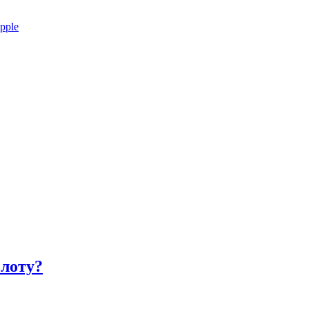
pple
слоту?