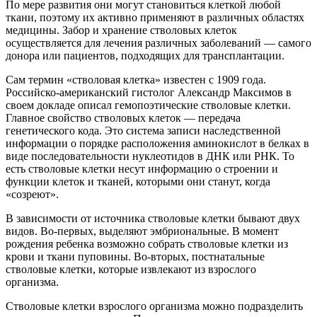
По мере развития они могут становиться клеткой любой
ткани, поэтому их активно применяют в различных областях
медицины. Забор и хранение стволовых клеток
осуществляется для лечения различных заболеваний — самого
донора или пациентов, подходящих для трансплантации.
Сам термин «стволовая клетка» известен с 1909 года.
Российско-американский гистолог Александр Максимов в
своем докладе описал гемопоэтические стволовые клетки.
Главное свойство стволовых клеток — передача
генетического кода. Это система записи наследственной
информации о порядке расположения аминокислот в белках в
виде последовательности нуклеотидов в ДНК или РНК. То
есть стволовые клетки несут информацию о строении и
функции клеток и тканей, которыми они станут, когда
«созреют».
В зависимости от источника стволовые клетки бывают двух
видов. Во-первых, выделяют эмбриональные. В момент
рождения ребенка возможно собрать стволовые клетки из
крови и ткани пуповины. Во-вторых, постнатальные
стволовые клетки, которые извлекают из взрослого
организма.
Стволовые клетки взрослого организма можно подразделить