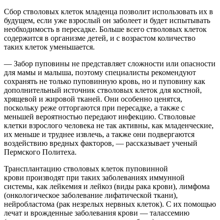
Сбор стволовых клеток младенца позволит использовать их в
будущем, если уже взрослый он заболеет и будет испытывать
необходимость в пересадке. Больше всего стволовых клеток
содержится в организме детей, и с возрастом количество
таких клеток уменьшается.
— Забор пуповины не представляет сложности или опасности
для мамы и малыша, поэтому специалисты рекомендуют
сохранять не только пуповинную кровь, но и пуповину как
дополнительный источник стволовых клеток для костной,
хрящевой и жировой тканей. Они особенно ценятся,
поскольку реже отторгаются при пересадке, а также с
меньшей вероятностью передают инфекцию. Стволовые
клетки взрослого человека не так активны, как младенческие,
их меньше и труднее извлечь, а также они подвергаются
воздействию вредных факторов, — рассказывает ученый
Пермского Политеха.
Трансплантацию стволовых клеток пуповинной
крови производят при таких заболеваниях иммунной
системы, как лейкемия и лейкоз (виды рака крови), лимфома
(онкологическое заболевание лифатической ткани),
нейробластома (рак незрелых нервных клеток). С их помощью
лечат и врожденные заболевания крови — талассемию