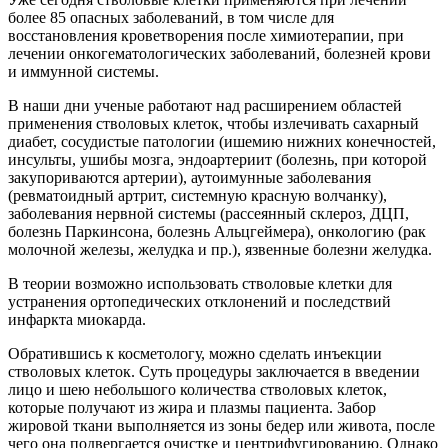
более 85 опасных заболеваний, в том числе для
восстановления кроветворения после химиотерапии, при
лечении онкогематологических заболеваний, болезней крови
и иммунной системы.
В наши дни ученые работают над расширением областей
применения стволовых клеток, чтобы излечивать сахарный
диабет, сосудистые патологии (ишемию нижних конечностей,
инсульты, ушибы мозга, эндоартериит (болезнь, при которой
закупориваются артерии), аутоимунные заболевания
(ревматоидный артрит, системную красную волчанку),
заболевания нервной системы (рассеянный склероз, ДЦП,
болезнь Паркинсона, болезнь Альцгеймера), онкологию (рак
молочной железы, желудка и пр.), язвенные болезни желудка.
В теории возможно использовать стволовые клетки для
устранения ортопедических отклонений и последствий
инфаркта миокарда.
Обратившись к косметологу, можно сделать инъекции
стволовых клеток. Суть процедуры заключается в введении
лицо и шею небольшого количества стволовых клеток,
которые получают из жира и плазмы пациента. Забор
жировой ткани выполняется из зоны бедер или живота, после
чего она подвергается очистке и центрифугированию. Однако