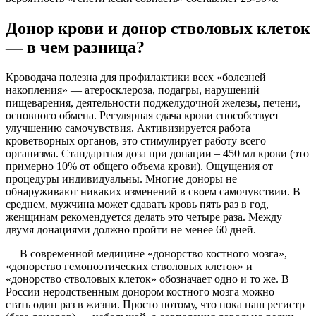
Донор крови и донор стволовых клеток
— в чем разница?
Кроводача полезна для профилактики всех «болезней
накопления» — атеросклероза, подагры, нарушений
пищеварения, деятельности поджелудочной железы, печени,
основного обмена. Регулярная сдача крови способствует
улучшению самочувствия. Активизируется работа
кроветворных органов, это стимулирует работу всего
организма. Стандартная доза при донации – 450 мл крови (это
примерно 10% от общего объема крови). Ощущения от
процедуры индивидуальны. Многие доноры не
обнаруживают никаких изменений в своем самочувствии. В
среднем, мужчина может сдавать кровь пять раз в год,
женщинам рекомендуется делать это четыре раза. Между
двумя донациями должно пройти не менее 60 дней.
— В современной медицине «донорство костного мозга»,
«донорство гемопоэтических стволовых клеток» и
«донорство стволовых клеток» обозначает одно и то же. В
России неродственным донором костного мозга можно
стать один раз в жизни. Просто потому, что пока наш регистр