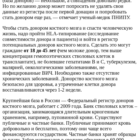
(база доноров) — небольшой, а совпадения довольно редки.
Но по желанию донор может попросить не удалять свои
данные из регистра после первой донации и попробовать
стать донором еще раз, — отмечает ученый-медик ПНИПУ.
Чтобы стать донором костного мозга и спасти человеческую
жизнь, надо пройти HLA-типирование (исследование
совместимости донора и пациента) и войти в регистр
потенциальных доноров костного мозга. Сделать это могут
граждане
от 18 до 45 лет (
чем моложе донор, тем выше
концентрация гемопоэтических стволовых клеток в
трансплантате), не болевшие гепатитами B и C, туберкулезом,
малярией, онкологическими заболеваниями, не
инфицированные ВИЧ. Необходимо также отсутствие
хронических заболеваний. Донорство костного мозга
безопасно для здоровья, а утраченные клетки донора
восстанавливаются через 1-2 недели.
Крупнейшая база в России — Федеральный регистр доноров
костного мозга, работает с 2009 года. Банк стволовых клеток –
организация, занимающаяся длительным криогенным
хранением, например, пуповинной крови. Существуют
публичные и частные банки. Публичные принимают кровь
добровольно и бесплатно, поэтому они чаще всего
финансируются государством. Частные банки хранят образцы
за плату. Забор материалов в среднем обходится в 60 000