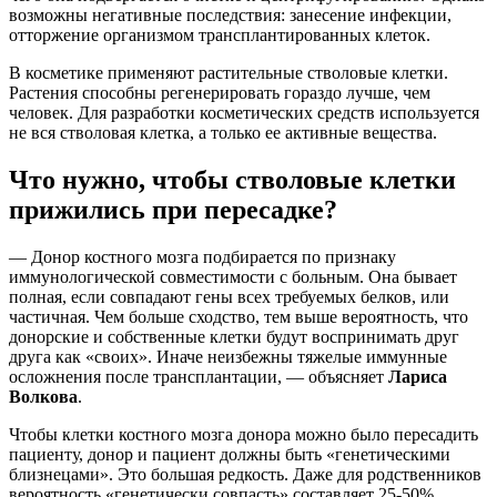
возможны негативные последствия: занесение инфекции,
отторжение организмом трансплантированных клеток.
В косметике применяют растительные стволовые клетки.
Растения способны регенерировать гораздо лучше, чем
человек. Для разработки косметических средств используется
не вся стволовая клетка, а только ее активные вещества.
Что нужно, чтобы стволовые клетки
прижились при пересадке?
— Донор костного мозга подбирается по признаку
иммунологической совместимости с больным. Она бывает
полная, если совпадают гены всех требуемых белков, или
частичная. Чем больше сходство, тем выше вероятность, что
донорские и собственные клетки будут воспринимать друг
друга как «своих». Иначе неизбежны тяжелые иммунные
осложнения после трансплантации, — объясняет
Лариса
Волкова
.
Чтобы клетки костного мозга донора можно было пересадить
пациенту, донор и пациент должны быть «генетическими
близнецами». Это большая редкость. Даже для родственников
вероятность «генетически совпасть» составляет 25-50%.