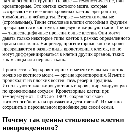
на три основных группы. Первые — гемопоэтические, или
кроветворные. Это клетки костного мозга, которые
«созревают» во все виды кровяных клеток: эритроциты,
тромбоциты и лейкоциты. Вторые — мезенхимальные
(стромальные). Такие стволовые клетки способны в будущем
превращаются в костную, хрящевую и жировую ткани. Третьи
— тканеспецифичные прогениторные клетки
.
Они могут
давать только некоторые типы клеток в рамках определенного
органа или ткани. Например, прогениторные клетки крови
превращаются в разные виды кроветворных клеток, но не
могут дифференцироваться в клетки других органов, таких
как мышцы или нервная ткань.
Произвести забор кроветворных и мезенхимальных клеток
можно из костного мозга — органа кроветворения. Изъятие
происходит из плоских костей: таза, ребер и грудины.
Используют также жировую ткань и кровь, циркулирующую
по кровеносным сосудам. Кроветворные клетки при
температуре от -150ºС до -196ºС сохраняют свою
жизнеспособность на протяжении десятилетий. Их можно
сохранить в персональном криобанке для своей семьи.
Почему так ценны стволовые клетки
новорожденного?