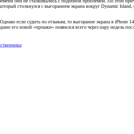
емени они не сталкивались с подобной проблемой. По этой при
который столкнулся с выгоранием экрана вокруг Dynamic Island,
Однако если судить по отзывам, то выгорание экрана в iPhone 14
экране его новой «прошки» появился всего через пару недель пос
ественника