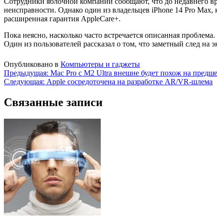
Сотрудники яблочной компании сообщают, что до недавнего вр
неисправности. Однако один из владельцев iPhone 14 Pro Max, 
расширенная гарантия AppleCare+.
Пока неясно, насколько часто встречается описанная проблема. 
Один из пользователей рассказал о том, что заметный след на 
Опубликовано в
Компьютеры и гаджеты
Навигация
Предыдущая:
Mac Pro с M2 Ultra внешне будет похож на предш
Следующая:
Apple сосредоточена на разработке AR/VR-шлема
по
записям
Связанные записи