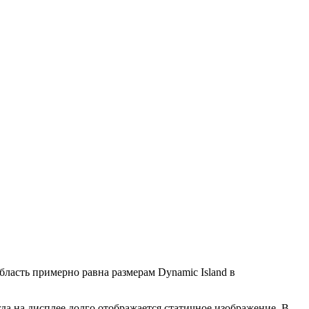
бласть примерно равна размерам Dynamic Island в
гда на дисплее долго отображается статичное изображение. В