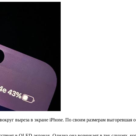
вокруг выреза в экране iPhone. По своим размерам выгоревшая о
ствует в OLED-экранах. Однако она возникает в тех случаях, ко