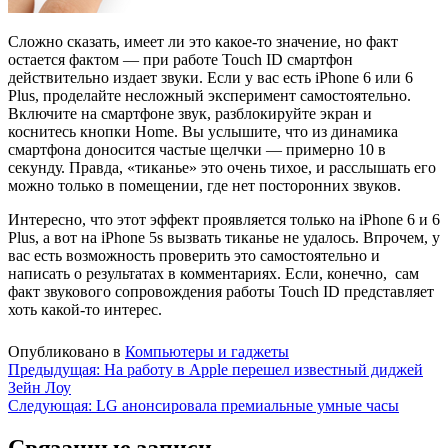
Сложно сказать, имеет ли это какое-то значение, но факт
остается фактом — при работе Touch ID смартфон
действительно издает звуки. Если у вас есть iPhone 6 или 6
Plus, проделайте несложный эксперимент самостоятельно.
Включите на смартфоне звук, разблокируйте экран и
коснитесь кнопки Home. Вы услышите, что из динамика
смартфона доносится частые щелчки — примерно 10 в
секунду. Правда, «тиканье» это очень тихое, и расслышать его
можно только в помещении, где нет посторонних звуков.
Интересно, что этот эффект проявляется только на iPhone 6 и 6
Plus, а вот на iPhone 5s вызвать тиканье не удалось. Впрочем, у
вас есть возможность проверить это самостоятельно и
написать о результатах в комментариях. Если, конечно, сам
факт звукового сопровождения работы Touch ID представляет
хоть какой-то интерес.
Опубликовано в
Компьютеры и гаджеты
Навигация
Предыдущая:
На работу в Apple перешел известный диджей
Зейн Лоу
по
Следующая:
LG анонсировала премиальные умные часы
записям
Связанные записи