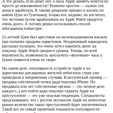
А что делать, если денег нет, а часы Apple заиметь хочется ну
просто до невозможности? Решение простое — нужно эти
деньги заработать. К такому решению пришел и китаец по
имени Цзэн из Гуанчьжоу, только вот, видимо, он посчитал,
что честным путем зарабатывать на Apple Watch придется
очень долго. А потому решил использовать способ
обогащения побыстрее.
21-летний Цзен был арестован на железнодорожном вокзале
при попытке продажи наркотиков. Неудачливый наркоделец
рассказал полиции, что очень хотел накопить денег на
покупку Apple Watch среднего уровня. Теперь, по всей
вероятности, возможность заполучить «яблочные» часы у
Цзена появится очень не скоро.
На самом деле, популярность устройств Apple и их
дороговизна для рядовых жителей небогатых стран уже
приводили к неприятным случаям. Классический пример —
продажа собственной почки ради покупки iPhone. Но
продавать или нет собственные органы — это личное дело
каждого, а вот пойти ради покупки гаджета Apple на
преступление — это уже опасная тенденция. Специалисты
предсказывают, что с ростом экспансии Apple на небогатые
рынки количество таких преступлений будет увеличиваться.
Такой вот не самый приятный показатель популярности