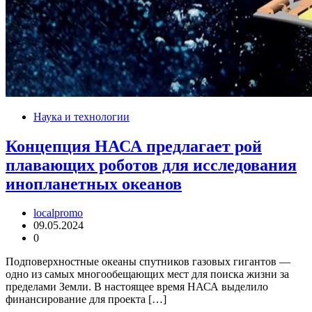
Наука и технологии
Концепция НАСА предлагает рой
плавающих роботов для исследования
инопланетных океанов
localpromo
09.05.2024
0
Подповерхностные океаны спутников газовых гигантов —
одно из самых многообещающих мест для поиска жизни за
пределами Земли. В настоящее время НАСА выделило
финансирование для проекта […]