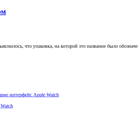
ом
выяснилось, что упаковка, на которой это название было обозна
ющие интерфейс Apple Watch
 Watch