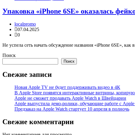
Упаковка «iPhone 6SE» оказалась фейк
localpromo
07.04.2025
0
Не успела сеть начать обсуждение названия «iPhone 6SE», как 
Поиск
Поиск
Свежие записи
Новая Apple TV не будет поддерживать видео в 4К
В Apple Store появятся интерактивные витрины, копиру
Apple не сможет продавать Apple Watch в Швейцарии
Apple выпустила демо-ролики, обучающие работе с Apple
Предзаказ на Apple Watch стартует 10 апреля в полночь
Свежие комментарии
Нет комментариев для просмотра.