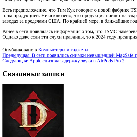
Есть предположение, что Тим Кук говорит о новой фабрике TS
5-нм продукцией. Не исключено, что продукция пойдет на закр
заводах за пределами США. По крайней мере, в ближайшие го
Ранее в сети появлялась информация о том, что TSMC намерева
Однако даже если эти слухи правдивы, то к 2024 году предприя
Опубликовано в
Компьютеры и гаджеты
Навигация
Предыдущая:
В сети появились снимки невышедшей MagSafe-п
Следующая:
Apple снизила задержку звука в AirPods Pro 2
по
записям
Связанные записи