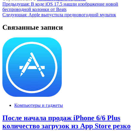
Навигация
Предыдущая:
В коде iOS 17.5 нашли изображение новой
беспроводной колонки от Beats
по
Следующая:
Apple выпустила предновогодний мультик
записям
Связанные записи
Компьютеры и гаджеты
После начала продаж iPhone 6/6 Plus
количество загрузок из App Store резко