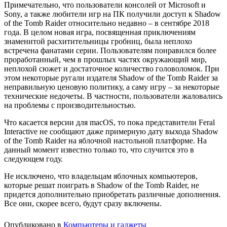
Примечательно, что пользователи консолей от Microsoft и
Sony, а также любители игр на ПК получили доступ к Shadow
of the Tomb Raider относительно недавно – в сентябре 2018
года. В целом новая игра, посвященная приключениям
знаменитой расхитительницы гробниц, была неплохо
встречена фанатами серии. Пользователям понравился более
проработанный, чем в прошлых частях окружающий мир,
неплохой сюжет и достаточное количество головоломок. При
этом некоторые ругали издателя Shadow of the Tomb Raider за
неправильную ценовую политику, а саму игру – за некоторые
технические недочеты. В частности, пользователи жаловались
на проблемы с производительностью.
Что касается версии для macOS, то пока представители Feral
Interactive не сообщают даже примерную дату выхода Shadow
of the Tomb Raider на яблочной настольной платформе. На
данный момент известно только то, что случится это в
следующем году.
Не исключено, что владельцам яблочных компьютеров,
которые решат поиграть в Shadow of the Tomb Raider, не
придется дополнительно приобретать различные дополнения.
Все они, скорее всего, будут сразу включены.
Опубликовано в
Компьютеры и гаджеты