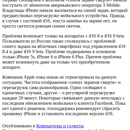
поступать от абонентов американского оператора T-Mobile.
Владельцы iPhone начали жаловаться на синий экран, который
предшествовал перезагрузке мобильного устройства. Правда,
в случае с системой iOS, текста ошибки на экране нет, он
просто светится ровным синим светом.
Проблема возникает только на аппаратах с iOS 8 и iOS 9 beta.
Пользователи из России также столкнулись с проблемой
синего экрана на яблочных смартфонах под управлением iOS
8.4 и даже iOS 9 beta. Проблеме подвержены в основном
только iPhone 5s, iPhone 6 и iPhone 6 Plus. Причем проблема
может возникнуть даже на только что приобретенном
аппарате.
Компания Apple пока никак не отреагировала на данную
ситуацию. Частота отображения «синих экранов смерти» и
перезагрузок сама разнообразная. Одни сообщают о
единичных случаях, другие – о регулярной перезагрузке
каждые 20 минут. Некоторые связывают данную неполадку с
последним обновлением мобильного клиента Facebook. Пока
нет единого решения, техподдержка рекомендует сбросить
прошивку iPhone и установить последнюю версию iOS.
Опубликовано в
Компьютеры и гаджеты