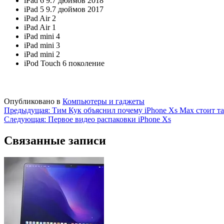
iPad 6 9.7 дюймов 2018
iPad 5 9.7 дюймов 2017
iPad Air 2
iPad Air 1
iPad mini 4
iPad mini 3
iPad mini 2
iPod Touch 6 поколение
Опубликовано в
Компьютеры и гаджеты
Навигация
Предыдущая:
Тим Кук объяснил почему iPhone Xs Max стоит та
Следующая:
Первое видео распаковки iPhone Xs
по
записям
Связанные записи