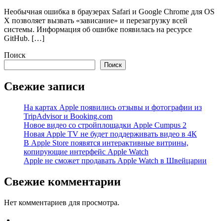
Необычная ошибка в браузерах Safari и Google Chrome для OS
X позволяет вызвать «зависание» и перезагрузку всей
системы. Информация об ошибке появилась на ресурсе
GitHub. […]
Поиск
Поиск
Свежие записи
На картах Apple появились отзывы и фотографии из
TripAdvisor и Booking.com
Новое видео со стройплощадки Apple Cumpus 2
Новая Apple TV не будет поддерживать видео в 4К
В Apple Store появятся интерактивные витрины,
копирующие интерфейс Apple Watch
Apple не сможет продавать Apple Watch в Швейцарии
Свежие комментарии
Нет комментариев для просмотра.