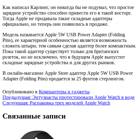
Как написал Карлинг, он никогда бы не подумал, что простое
зарядное устройство способно привести его в такой восторг.
Тогда Apple не продавала такие складные адаптеры
официально, но теперь они появились в продаже.
Модель называется Apple 5W USB Power Adapter (Folding
Pins), ее характерной особенностью является возможность
сложить штыри, тем самым сделав адаптер более компактным.
Пока такой адаптер существует только для британских
розеток, но не исключено, что в будущем Apple выпустит
складные зарядные устройства и для других рынков.
В онлайн-магазине Apple Store адаптер Apple 5W USB Power
Adapter (Folding Pins) продается за 25 фунтов стерлингов.
Опубликовано в
Компьютеры и гаджеты
Навигация
Предыдущая:
Энтузиасты протестировали Apple Watch в воде
Следующая:
Распаковка трех моделей Apple Watch
по
записям
Связанные записи