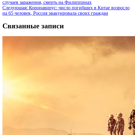
случаев заражения, смерть на Филиппинах
по
Следующая:
Коронавирус: число погибших в Китае возросло
записям
на 65 человек, Россия эвакуировала своих граждан
Связанные записи