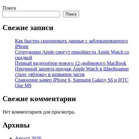
Поиск
Поиск
Свежие записи
Как быстро скопировать данные с заблокированного
iPhone
Сотрудники Apple смогут приобрести Apple Watch со
скидкой
Первый видеообзор нового 12-дюймового MacBook
Причиной запрета продаж Apple Watch в Швейцарии
стало «яблоко» в названии часов
Cравнение камер iPhone 6, Samsung Galaxy S6 и HTC
One M9
Свежие комментарии
Нет комментариев для просмотра.
Архивы
Август 2026