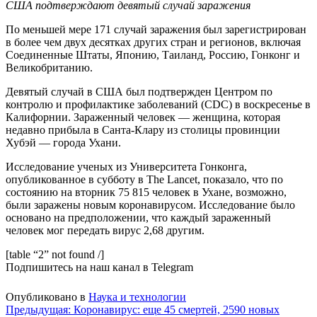
США подтверждают девятый случай заражения
По меньшей мере 171 случай заражения был зарегистрирован
в более чем двух десятках других стран и регионов, включая
Соединенные Штаты, Японию, Таиланд, Россию, Гонконг и
Великобританию.
Девятый случай в США был подтвержден Центром по
контролю и профилактике заболеваний (CDC) в воскресенье в
Калифорнии. Зараженный человек — женщина, которая
недавно прибыла в Санта-Клару из столицы провинции
Хубэй — города Ухани.
Исследование ученых из Университета Гонконга,
опубликованное в субботу в The Lancet, показало, что по
состоянию на вторник 75 815 человек в Ухане, возможно,
были заражены новым коронавирусом. Исследование было
основано на предположении, что каждый зараженный
человек мог передать вирус 2,68 другим.
[table “2” not found /]
Подпишитесь на наш канал в Telegram
Опубликовано в
Наука и технологии
Навигация
Предыдущая:
Коронавирус: еще 45 смертей, 2590 новых