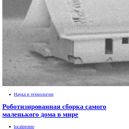
Наука и технологии
Роботизированная сборка самого
маленького дома в мире
localpromo