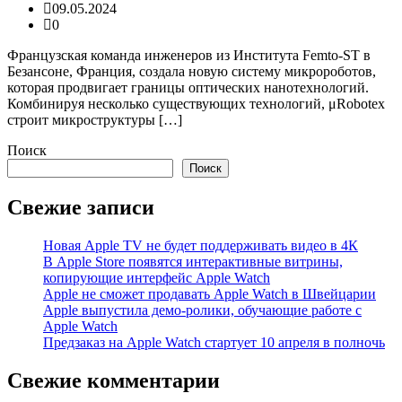
09.05.2024
0
Французская команда инженеров из Института Femto-ST в
Безансоне, Франция, создала новую систему микророботов,
которая продвигает границы оптических нанотехнологий.
Комбинируя несколько существующих технологий, μRobotex
строит микроструктуры […]
Поиск
Поиск
Свежие записи
Новая Apple TV не будет поддерживать видео в 4К
В Apple Store появятся интерактивные витрины,
копирующие интерфейс Apple Watch
Apple не сможет продавать Apple Watch в Швейцарии
Apple выпустила демо-ролики, обучающие работе с
Apple Watch
Предзаказ на Apple Watch стартует 10 апреля в полночь
Свежие комментарии