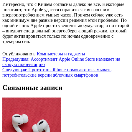
Интересно, что с Кишем согласны далеко не все. Некоторые
полагают, что Apple удастся справиться с возросшим
энергопотреблением умных часов. Причем сейчас уже есть
как минимум две разные версии решения этой проблемы. По
одной из них Apple просто увеличит аккумулятор, а по второй
– внедрит специальный энергосберегающий режим, который
будет активироваться только по ночам одновременно с
трекером сна.
Опубликовано в
Компьютеры и гаджеты
Навигация
Предыдущая:
Ассортимент Apple Online Store намекает на
скорую презентацию
по
Следующая:
Прототипы iPhone помогают взламывать
записям
потребительские версии яблочных смартфонов
Связанные записи