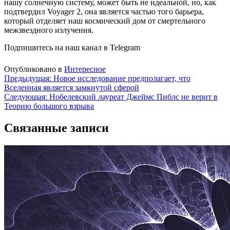
нашу солнечную систему, может быть не идеальной, но, как
подтвердил Voyager 2, она является частью того барьера,
который отделяет наш космический дом от смертельного
межзвездного излучения.
Подпишитесь на наш канал в Telegram
Опубликовано в
Интересное
Навигация
Предыдущая:
Новое исследование предполагает, что
Вселенная является замкнутой сферой
по
Следующая:
Нобелевский лауреат Джеймс Пиблс не верит в
записям
Теорию большого взрыва
Связанные записи