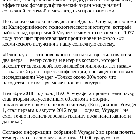
эффективно формируя физический экран между нашей
солнечной системой и межзвездным пространством.
По словам соавтора исследования Эдварда Стоуна, астронома
из Калифорнийского технологического института, который
работал над программой Voyager с момента ее запуска в 1977
году, этот щит предотвращает проникновение около 70%
космического излучения в нашу солнечную систему.
«Гелиопауза — это поверхность контакта, где сталкиваются
два ветра — ветер солнца и ветер из космоса, который
исходит от сверхновой, взорвавшейся миллионы лет назад»,
— сказал Стоун на пресс-конференции, посвященной новым
исследованиям Voyager. «Только около 30% того, что
находится вне пузыря, может попасть внутрь».
В ноябре 2018 года зонд НАСА Voyager 2 прошел гелиопаузу,
став вторым искусственным объектом в истории,
покинувшим нашу солнечную систему. (Его двойник, Voyager
1, стал первым в августе 2012 года — однако, Voyager 1 не
смог точно проанализировать границу из-за неисправности
датчика.)
Согласно информации, собранной Voyager 2 во время полета,
температура в гелиопаузе достигла 31 000 градусов по