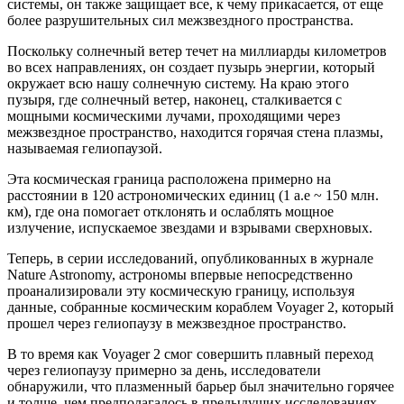
системы, он также защищает все, к чему прикасается, от еще
более разрушительных сил межзвездного пространства.
Поскольку солнечный ветер течет на миллиарды километров
во всех направлениях, он создает пузырь энергии, который
окружает всю нашу солнечную систему. На краю этого
пузыря, где солнечный ветер, наконец, сталкивается с
мощными космическими лучами, проходящими через
межзвездное пространство, находится горячая стена плазмы,
называемая гелиопаузой.
Эта космическая граница расположена примерно на
расстоянии в 120 астрономических единиц (1 а.е ~ 150 млн.
км), где она помогает отклонять и ослаблять мощное
излучение, испускаемое звездами и взрывами сверхновых.
Теперь, в серии исследований, опубликованных в журнале
Nature Astronomy, астрономы впервые непосредственно
проанализировали эту космическую границу, используя
данные, собранные космическим кораблем Voyager 2, который
прошел через гелиопаузу в межзвездное пространство.
В то время как Voyager 2 смог совершить плавный переход
через гелиопаузу примерно за день, исследователи
обнаружили, что плазменный барьер был значительно горячее
и толще, чем предполагалось в предыдущих исследованиях,