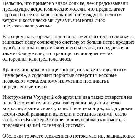
Цельсию, что примерно вдвое больше, чем предсказывали
предыдущие астрономические модели, что предполагает
гораздо более сильное столкновение между солнечным
ветром и космическими лучами, чем когда-либо
предсказывали ученые.
В то время как горячая, толстая плазменная стена гелиопаузы
защищает нашу солнечную систему от большинства вредных
лучей, проникающих из внешнего космоса, исследователи
также обнаружили, что границы гелиопаузы не так
однородны, как предполагалось.
Край гелиопаузы, в конце концов, не является идеальным
«пузырем», а содержит пористые отверстия, которые
позволяют межзвездному излучению проникать в
определенные точки.
Инструменты Voyager 2 обнаружили два таких отверстия на
нашей стороне гелиопаузы, где уровни радиации резко
возросли, а затем снова упали. В конце концов, когда уровни
космической радиации взлетели и остались такими, стало
ясно, что «Вояджер-2» вошел в новую область космоса, за
пределами нашей солнечной системы.
Оболочка горячего заряженного потока частиц, защищающая