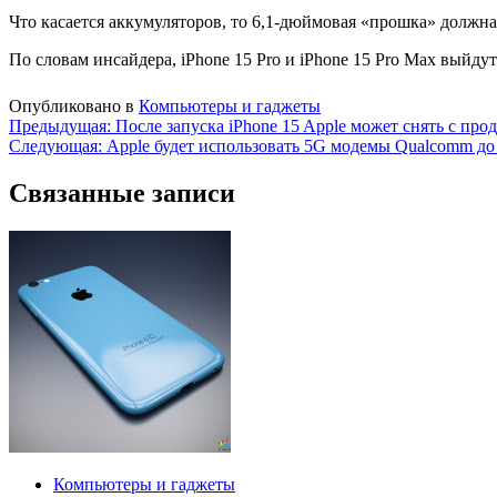
Что касается аккумуляторов, то 6,1-дюймовая «прошка» должн
По словам инсайдера, iPhone 15 Pro и iPhone 15 Pro Max выйдут
Опубликовано в
Компьютеры и гаджеты
Навигация
Предыдущая:
После запуска iPhone 15 Apple может снять с прод
Следующая:
Apple будет использовать 5G модемы Qualcomm до
по
записям
Связанные записи
Компьютеры и гаджеты