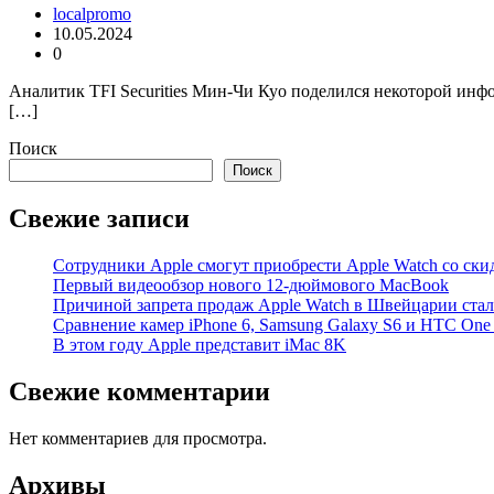
localpromo
10.05.2024
0
Аналитик TFI Securities Мин-Чи Куо поделился некоторой инфо
[…]
Поиск
Поиск
Свежие записи
Сотрудники Apple смогут приобрести Apple Watch со ски
Первый видеообзор нового 12-дюймового MacBook
Причиной запрета продаж Apple Watch в Швейцарии стало
Cравнение камер iPhone 6, Samsung Galaxy S6 и HTC On
В этом году Apple представит iMac 8K
Свежие комментарии
Нет комментариев для просмотра.
Архивы