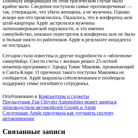
Поначалу информации об этом трагическом случае было
крайне мало. Сведения поступали самые противоречивые —
так, утверждали, что убита женщина, а не мужчина. Однако
вскоре кое-что прояснилось. Оказалось, что в конференц-зале
штаб-квартиры Apple застрелился мужчина
латиноамериканской наружности, и это именно
самоубийство, никаких перестрелок в конференц-зале не было
и больше никто из работников Apple в результате инцидента
не пострадал.
Сегодня стали известны и другие подробности о «яблочном»
самоубийце. Свести счеты с жизнью решил 25-летний
инженер-программист Эдвард Томас Маковяк, проживающий
в Санта-Кларе. О причинах такого поступка Маковяка не
сообщается. Apple выразила соболезнования и пообещала
поддержку семье погибшего сотрудника.
Опубликовано в
Компьютеры и гаджеты
Навигация
Предыдущая:
Fiat Chrysler Automobiles может заняться
производством автомобилей Google и Apple
по
Следующая:
Apple придумала как улучшить систему
записям
автокоррекции
Связанные записи