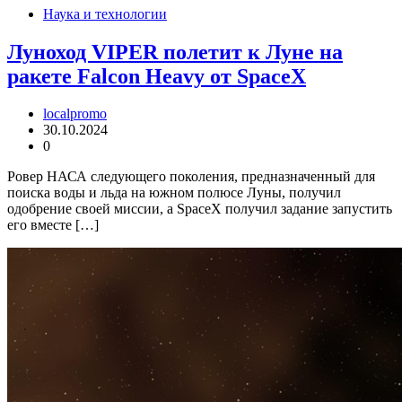
Наука и технологии
Луноход VIPER полетит к Луне на
ракете Falcon Heavy от SpaceX
localpromo
30.10.2024
0
Ровер НАСА следующего поколения, предназначенный для
поиска воды и льда на южном полюсе Луны, получил
одобрение своей миссии, а SpaceX получил задание запустить
его вместе […]