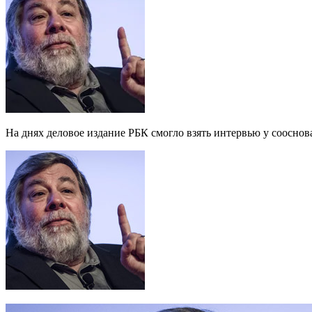
На днях деловое издание РБК смогло взять интервью у сооснова