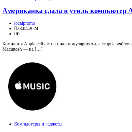
Американка сдала в утиль компьютер Ap
localpromo
28.04.2024
0
Компания Apple сейчас на пике популярности, а старые «яблоч
Macintosh — на […]
Компьютеры и гаджеты