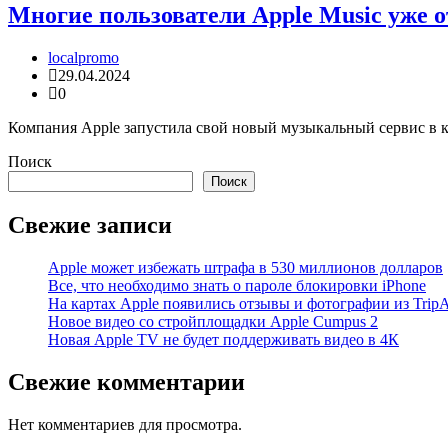
Многие пользователи Apple Music уже 
localpromo
29.04.2024
0
Компания Apple запустила свой новый музыкальный сервис в ко
Поиск
Поиск
Свежие записи
Apple может избежать штрафа в 530 миллионов долларов
Все, что необходимо знать о пароле блокировки iPhone
На картах Apple появились отзывы и фотографии из TripA
Новое видео со стройплощадки Apple Cumpus 2
Новая Apple TV не будет поддерживать видео в 4К
Свежие комментарии
Нет комментариев для просмотра.