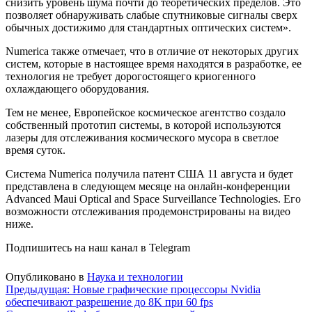
снизить уровень шума почти до теоретических пределов. Это
позволяет обнаруживать слабые спутниковые сигналы сверх
обычных достижимо для стандартных оптических систем».
Numerica также отмечает, что в отличие от некоторых других
систем, которые в настоящее время находятся в разработке, ее
технология не требует дорогостоящего криогенного
охлаждающего оборудования.
Тем не менее, Европейское космическое агентство создало
собственный прототип системы, в которой используются
лазеры для отслеживания космического мусора в светлое
время суток.
Система Numerica получила патент США 11 августа и будет
представлена ​​в следующем месяце на онлайн-конференции
Advanced Maui Optical and Space Surveillance Technologies. Его
возможности отслеживания продемонстрированы на видео
ниже.
Подпишитесь на наш канал в Telegram
Опубликовано в
Наука и технологии
Навигация
Предыдущая:
Новые графические процессоры Nvidia
обеспечивают разрешение до 8K при 60 fps
по