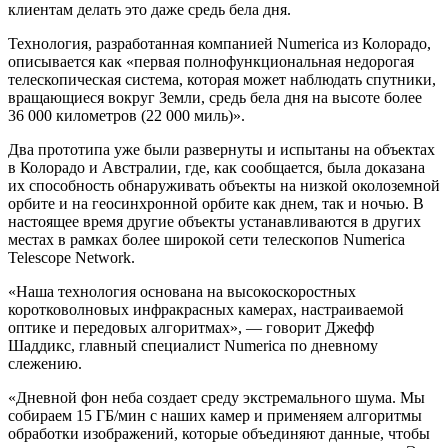
клиентам делать это даже средь бела дня.
Технология, разработанная компанией Numerica из Колорадо,
описывается как «первая полнофункциональная недорогая
телескопическая система, которая может наблюдать спутники,
вращающиеся вокруг Земли, средь бела дня на высоте более
36 000 километров (22 000 миль)».
Два прототипа уже были развернуты и испытаны на объектах
в Колорадо и Австралии, где, как сообщается, была доказана
их способность обнаруживать объекты на низкой околоземной
орбите и на геосинхронной орбите как днем, так и ночью. В
настоящее время другие объекты устанавливаются в других
местах в рамках более широкой сети телескопов Numerica
Telescope Network.
«Наша технология основана на высокоскоростных
коротковолновых инфракрасных камерах, настраиваемой
оптике и передовых алгоритмах», — говорит Джефф
Шаддикс, главный специалист Numerica по дневному
слежению.
«Дневной фон неба создает среду экстремального шума. Мы
собираем 15 ГБ/мин с наших камер и применяем алгоритмы
обработки изображений, которые объединяют данные, чтобы