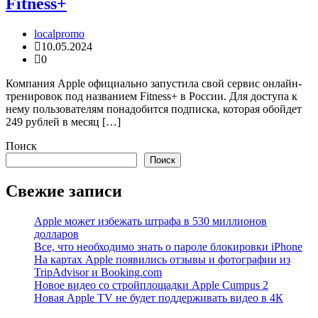
Fitness+
localpromo
10.05.2024
0
Компания Apple официально запустила свой сервис онлайн-
тренировок под названием Fitness+ в России. Для доступа к
нему пользователям понадобится подписка, которая обойдет
249 рублей в месяц […]
Поиск
Поиск
Свежие записи
Apple может избежать штрафа в 530 миллионов
долларов
Все, что необходимо знать о пароле блокировки iPhone
На картах Apple появились отзывы и фотографии из
TripAdvisor и Booking.com
Новое видео со стройплощадки Apple Cumpus 2
Новая Apple TV не будет поддерживать видео в 4К