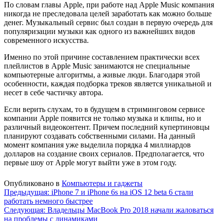
По словам главы Apple, при работе над Apple Music компания
никогда не преследовала целей заработать как можно больше
денег. Музыкальный сервис был создан в первую очередь для
популяризации музыки как одного из важнейших видов
современного искусства.
Именно по этой причине составлением практически всех
плейлистов в Apple Music занимаются не специальные
компьютерные алгоритмы, а живые люди. Благодаря этой
особенности, каждая подборка треков является уникальной и
несет в себе частичку автора.
Если верить слухам, то в будущем в стриминговом сервисе
компании Apple появится не только музыка и клипы, но и
различный видеоконтент. Причем последний купертиновцы
планируют создавать собственными силами. На данный
момент компания уже выделила порядка 4 миллиардов
долларов на создание своих сериалов. Предполагается, что
первые шоу от Apple могут выйти уже в этом году.
Опубликовано в
Компьютеры и гаджеты
Навигация
Предыдущая:
iPhone 7 и iPhone 6s на iOS 12 beta 6 стали
работать немного быстрее
по
Следующая:
Владельцы MacBook Pro 2018 начали жаловаться
записям
на проблемы с динамиками