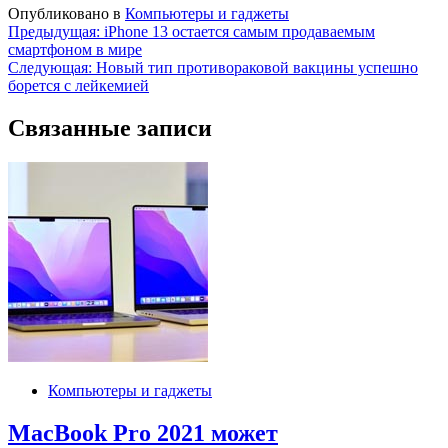
Опубликовано в
Компьютеры и гаджеты
Навигация
Предыдущая:
iPhone 13 остается самым продаваемым
смартфоном в мире
по
Следующая:
Новый тип противораковой вакцины успешно
записям
борется с лейкемией
Связанные записи
Компьютеры и гаджеты
MacBook Pro 2021 может