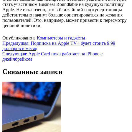
стать участником Business Roundtable на будущую политику
Apple. Не исключено, что в ближайший год купертиновцы
действительно начнут больше ориентироваться на желания
пользователей. Это, например, может привести к пересмотру
ценовой политики.
Опубликовано в
Компьютеры и гаджеты
Навигация
Предыдущая:
Подписка на Apple TV+ будет стоить 9,99
долларов в месяц
по
Следующая:
Apple Card пока работает на iPhone с
записям
джейлбрейком
Связанные записи