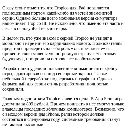
Сразу стоит отметить, что Tropico для iPad не является
полноценным портом какой-либо из частей знаменитой
серии. Однако больше всего мобильная версия симулятора
напоминает Tropico III. Не исключено, что именно эта часть и
легла в основу iPad-версии игры.
В целом те, кто уже знаком с серией Tropico не увидят в
мобильной игре ничего кардинально нового. Пользователям
предстоит примерить на себя роль «эль-президенте» и
привести свою маленькую островную страну к «светлому
будущему», построив на острове все необходимое.
Разработчики уделили повышенное внимание интерфейсу
игры, адаптировав его под сенсорные экраны. Также
небольшой переработке подверглась и графика. Однако
фирменный для серии стиль разработчики полностью
сохранили.
Главным недостатком Tropico является цена. В App Store игра
доступна за 899 рублей. Причем поиграть в нее смогут только
владельцы последних яблочных компьютеров. Возможно, что
с выходом версии для iPhone, релиз которой должен
состояться в следующем году, системные требования станут
не такими высокими.