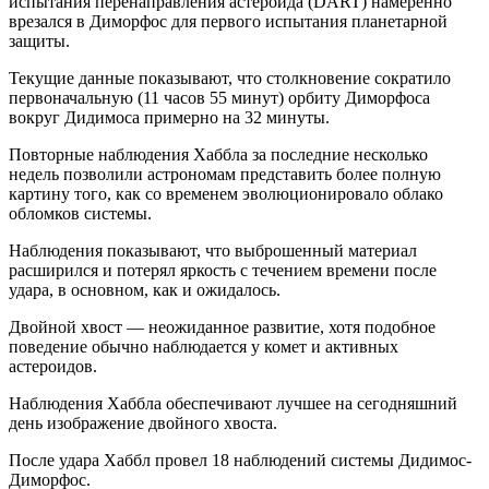
испытания перенаправления астероида (DART) намеренно
врезался в Диморфос для первого испытания планетарной
защиты.
Текущие данные показывают, что столкновение сократило
первоначальную (11 часов 55 минут) орбиту Диморфоса
вокруг Дидимоса примерно на 32 минуты.
Повторные наблюдения Хаббла за последние несколько
недель позволили астрономам представить более полную
картину того, как со временем эволюционировало облако
обломков системы.
Наблюдения показывают, что выброшенный материал
расширился и потерял яркость с течением времени после
удара, в основном, как и ожидалось.
Двойной хвост — неожиданное развитие, хотя подобное
поведение обычно наблюдается у комет и активных
астероидов.
Наблюдения Хаббла обеспечивают лучшее на сегодняшний
день изображение двойного хвоста.
После удара Хаббл провел 18 наблюдений системы Дидимос-
Диморфос.