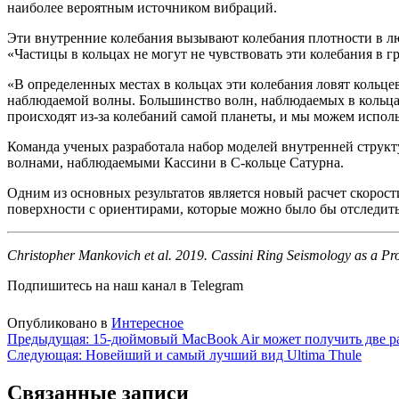
наиболее вероятным источником вибраций.
Эти внутренние колебания вызывают колебания плотности в люб
«Частицы в кольцах не могут не чувствовать эти колебания в 
«В определенных местах в кольцах эти колебания ловят кольце
наблюдаемой волны. Большинство волн, наблюдаемых в кольца
происходят из-за колебаний самой планеты, и мы можем испол
Команда ученых разработала набор моделей внутренней структ
волнами, наблюдаемыми Кассини в С-кольце Сатурна.
Одним из основных результатов является новый расчет скорост
поверхности с ориентирами, которые можно было бы отследит
Christopher Mankovich et al. 2019. Cassini Ring Seismology as a Prob
Подпишитесь на наш канал в Telegram
Опубликовано в
Интересное
Навигация
Предыдущая:
15-дюймовый MacBook Air может получить две р
Следующая:
Новейший и самый лучший вид Ultima Thule
по
записям
Связанные записи