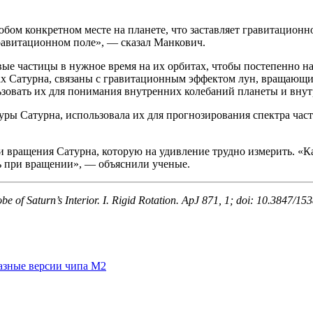
ом конкретном месте на планете, что заставляет гравитационное
гравитационном поле», — сказал Манкович.
вые частицы в нужное время на их орбитах, чтобы постепенно на
х Сатурна, связаны с гравитационным эффектом лун, вращающих
ьзовать их для понимания внутренних колебаний планеты и вну
уры Сатурна, использовала их для прогнозирования спектра час
и вращения Сатурна, которую на удивление трудно измерить. «Ка
ь при вращении», — объяснили ученые.
e of Saturn’s Interior. I. Rigid Rotation. ApJ 871, 1; doi: 10.3847/1
азные версии чипа M2