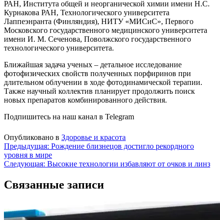
РАН, Института общей и неорганической химии имени Н.С.
Курнакова РАН, Технологического университета
Лаппеэнранта (Финляндия), НИТУ «МИСиС», Первого
Московского государственного медицинского университета
имени И. М. Сеченова, Поволжского государственного
технологического университета.
Ближайшая задача ученых – детальное исследование
фотофизических свойств полученных порфиринов при
длительном облучении в ходе фотодинамической терапии.
Также научный коллектив планирует продолжить поиск
новых препаратов комбинированного действия.
Подпишитесь на наш канал в Telegram
Опубликовано в
Здоровье и красота
Навигация
Предыдущая:
Рождение близнецов достигло рекордного
уровня в мире
по
Следующая:
Высокие технологии избавляют от очков и линз
записям
Связанные записи