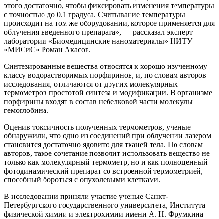
этого достаточно, чтобы фиксировать изменения температуры
с точностью до 0.1 градуса. Считывание температуры
происходит на том же оборудовании, которое применяется для
облучения введенного препарата», — рассказал эксперт
лаборатории «Биомедицинские наноматериалы» НИТУ
«МИСиС» Роман Акасов.
Синтезированные вещества относятся к хорошо изученному
классу водорастворимых порфиринов, и, по словам авторов
исследования, отличаются от других молекулярных
термометров простотой синтеза и модификации. В организме
порфирины входят в состав небелковой части молекулы
гемоглобина.
Оценив токсичность полученных термометров, ученые
обнаружили, что одно из соединений при облучении лазером
становится достаточно ядовито для тканей тела. По словам
авторов, такое сочетание позволит использовать вещество не
только как молекулярный термометр, но и как полноценный
фотодинамический препарат со встроенной термометрией,
способный бороться с опухолевыми клетками.
В исследовании приняли участие ученые Санкт-
Петербургского государственного университета, Института
физической химии и электрохимии имени А. Н. Фрумкина