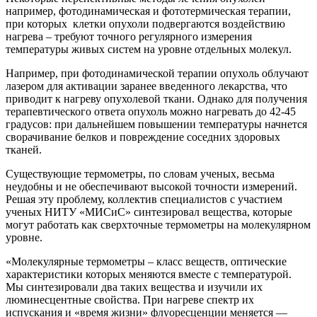
например, фотодинамическая и фототермическая терапии,
при которых клетки опухоли подвергаются воздействию
нагрева – требуют точного регулярного измерения
температуры живых систем на уровне отдельных молекул.
Например, при фотодинамической терапии опухоль облучают
лазером для активации заранее введенного лекарства, что
приводит к нагреву опухолевой ткани. Однако для получения
терапевтического ответа опухоль можно нагревать до 42-45
градусов: при дальнейшем повышении температуры начнется
сворачивание белков и повреждение соседних здоровых
тканей.
Существующие термометры, по словам ученых, весьма
неудобны и не обеспечивают высокой точности измерений.
Решая эту проблему, коллектив специалистов с участием
ученых НИТУ «МИСиС» синтезировал вещества, которые
могут работать как сверхточные термометры на молекулярном
уровне.
«Молекулярные термометры – класс веществ, оптические
характеристики которых меняются вместе с температурой.
Мы синтезировали два таких вещества и изучили их
люминесцентные свойства. При нагреве спектр их
испускания и «время жизни» флуоресценции меняется —